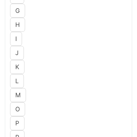
G
H
I
J
K
L
M
O
P