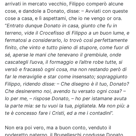
arrivati in mercato vecchio, Filippo comperò alcune
cose, e dandole a Donato, disse: – Avviati con queste
cose a casa, e lì aspettami, che io ne vengo or ora.
“
Entrato dunque Donato in casa, giunto che fu in
terreno, vide il Crocefisso di Filippo a un buon lume, e
fermatosi a considerarlo, lo trovò così perfettamente
finito, che vinto e tutto pieno di stupore, come fuor di
sé, aperse le mani che tenevano il grembiule, onde
cascategli l’uova, il formaggio e l’altre robe tutte, si
versò e fracassò ogni cosa, ma non restando però di
far le meraviglie e star come insensato; sopraggiunto
Filippo, ridendo disse: – Che disegno è il tuo, Donato?
Che desineremo noi, avendo tu versato ogni cosa? –
Io per me, – rispose Donato, – ho per istamane avuta
la parte mia: se tu vuoi la tua, pigliatela. Ma non più: a
te è concesso fare i Cristi, ed a me i contadini
”.
Non era poi vero, ma a buon conto, venduto il
poderetto paterno, il Brunelleschi condusse Donato