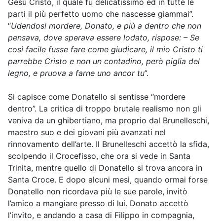
Gesù Cristo, il quale fu delicatissimo ed in tutte le
parti il più perfetto uomo che nascesse giammai”.
“
Udendosi mordere, Donato, e più a dentro che non
pensava, dove sperava essere lodato, rispose: – Se
così facile fusse fare come giudicare, il mio Cristo ti
parrebbe Cristo e non un contadino, però piglia del
legno, e pruova a farne uno ancor tu
”.
Si capisce come Donatello si sentisse “mordere
dentro”. La critica di troppo brutale realismo non gli
veniva da un ghibertiano, ma proprio dal Brunelleschi,
maestro suo e dei giovani più avanzati nel
rinnovamento dell’arte. Il Brunelleschi accettò la sfida,
scolpendo il Crocefisso, che ora si vede in Santa
Trinita, mentre quello di Donatello si trova ancora in
Santa Croce. E dopo alcuni mesi, quando ormai forse
Donatello non ricordava più le sue parole, invitò
l’amico a mangiare presso di lui. Donato accettò
l’invito, e andando a casa di Filippo in compagnia,