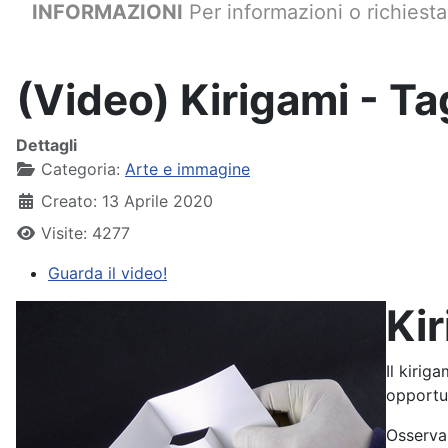
INFORMAZIONI
Per informazioni o richiesta 
(Video) Kirigami - Tag
Dettagli
Categoria:
Arte e immagine
Creato: 13 Aprile 2020
Visite: 4277
Guarda il video!
Kir
Il kiriga
opportun
Osserva 