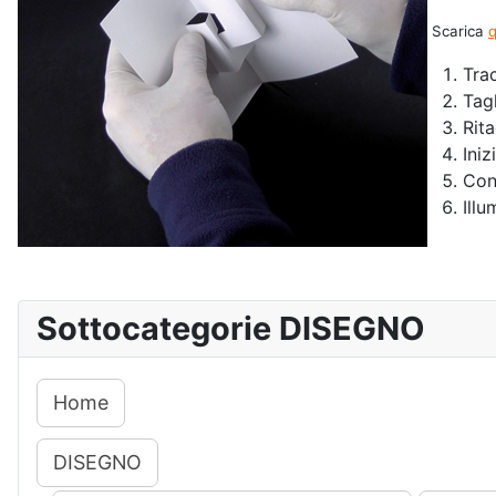
Scarica
q
Trac
Tagl
Rita
Iniz
Con
Illu
Sottocategorie DISEGNO
Home
DISEGNO