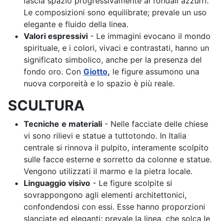
lascia spazio progressivamente ai fondali azzurri.
Le composizioni sono equilibrate; prevale un uso
elegante e fluido della linea.
Valori espressivi
- Le immagini evocano il mondo
spirituale, e i colori, vivaci e contrastati, hanno un
significato simbolico, anche per la presenza del
fondo oro. Con
Giotto
,
le figure assumono una
nuova corporeità e lo spazio è più reale.
SCULTURA
Tecniche
e materiali
- Nelle facciate delle chiese
vi sono rilievi e statue a tuttotondo. In Italia
centrale si rinnova il pulpito, interamente scolpito
sulle facce esterne e sorretto da colonne e statue.
Vengono utilizzati il marmo e la pietra locale.
Linguaggio visivo
- Le figure scolpite si
sovrappongono agli elementi architettonici,
confondendosi con essi. Esse hanno proporzioni
slanciate ed eleganti; prevale la linea, che solca le