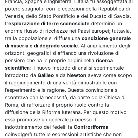
Francia, Spagna e Inghilterra. L’Italia fu assoggettata al
potere spagnolo, con le eccezioni della Repubblica di
Venezia, dello Stato Pontificio e del Ducato di Savoia.
L’
esplorazione di terre sconosciute
determinò un
enorme flusso di ricchezze nei Paesi europei; tuttavia,
tra la popolazione si diffuse una
condizione generale
di miseria e di degrado sociale
. All’ampliamento degli
orizzonti geografici si affiancò una rivoluzione di
pensiero che ha le proprie origini nella
ricerca
scientifica
: il nuovo metodo di analisi sperimentale
introdotto da
Galileo
e da
Newton
aveva come scopo
il raggiungimento di una verità dimostrabile con
l’esperimento e la ragione. Questa convinzione si
scontrava con la necessità, da parte della Chiesa di
Roma, di rafforzare il proprio ruolo contro la
diffusione della Riforma luterana. Per questo motivo
essa promosse un generale processo di
indottrinamento dei fedeli: la
Controriforma
coinvolgerà tutte le espressioni artistiche che non