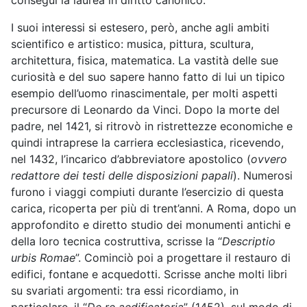
conseguì la laurea in diritto canonico.
I suoi interessi si estesero, però, anche agli ambiti
scientifico e artistico: musica, pittura, scultura,
architettura, fisica, matematica. La vastità delle sue
curiosità e del suo sapere hanno fatto di lui un tipico
esempio dell’uomo rinascimentale, per molti aspetti
precursore di Leonardo da Vinci. Dopo la morte del
padre, nel 1421, si ritrovò in ristrettezze economiche e
quindi intraprese la carriera ecclesiastica, ricevendo,
nel 1432, l’incarico d’abbreviatore apostolico (
ovvero
redattore dei testi delle disposizioni papali
). Numerosi
furono i viaggi compiuti durante l’esercizio di questa
carica, ricoperta per più di trent’anni. A Roma, dopo un
approfondito e diretto studio dei monumenti antichi e
della loro tecnica costruttiva, scrisse la “
Descriptio
urbis Romae
”. Cominciò poi a progettare il restauro di
edifici, fontane e acquedotti. Scrisse anche molti libri
su svariati argomenti: tra essi ricordiamo, in