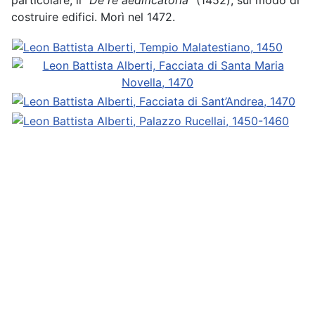
particolare, il “
De re aedificatoria
” (1452), sul modo di
costruire edifici. Morì nel 1472.